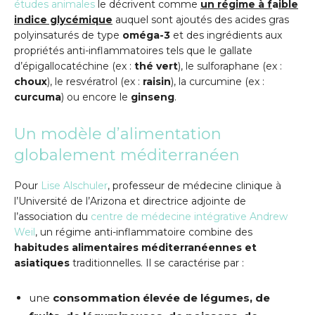
études animales
le décrivent comme
un régime à f
a
ible
indice glycémique
auquel sont ajoutés des acides gras
polyinsaturés de type
oméga-3
et des ingrédients aux
propriétés anti-inflammatoires tels que le gallate
d’épigallocatéchine (ex :
thé vert
), le sulforaphane (ex :
choux
), le resvératrol (ex :
raisin
), la curcumine (ex :
curcuma
) ou encore le
ginseng
.
Un modèle d’alimentation
globalement méditerranéen
Pour
Lise Alschuler
, professeur de médecine clinique à
l’Université de l’Arizona et directrice adjointe de
l’association du
centre de médecine intégrative Andrew
Weil
, un régime anti-inflammatoire combine des
habitudes alimentaires méditerranéennes
et
asiatiques
traditionnelles. Il se caractérise par :
une
consommation élevée de légumes, de