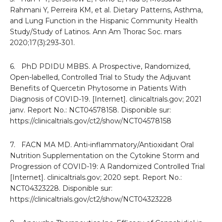
Rahmani Y, Perreira KM, et al. Dietary Patterns, Asthma,
and Lung Function in the Hispanic Community Health
Study/Study of Latinos. Ann Am Thorac Soc. mars
2020;17(3):293‑301.
6. PhD PDIDU MBBS. A Prospective, Randomized,
Open-labelled, Controlled Trial to Study the Adjuvant
Benefits of Quercetin Phytosome in Patients With
Diagnosis of COVID-19. [Internet]. clinicaltrials.gov; 2021
janv. Report No.: NCT04578158. Disponible sur:
https://clinicaltrials.gov/ct2/show/NCT04578158
7. FACN MA MD. Anti-inflammatory/Antioxidant Oral
Nutrition Supplementation on the Cytokine Storm and
Progression of COVID-19: A Randomized Controlled Trial
[Internet]. clinicaltrials.gov; 2020 sept. Report No.:
NCT04323228. Disponible sur:
https://clinicaltrials.gov/ct2/show/NCT04323228