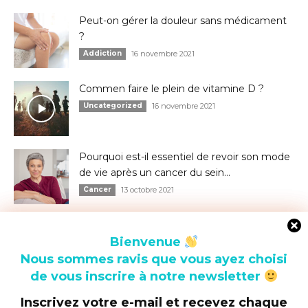
Peut-on gérer la douleur sans médicament
?
Addiction
16 novembre 2021
Commen faire le plein de vitamine D ?
Uncategorized
16 novembre 2021
Pourquoi est-il essentiel de revoir son mode
de vie après un cancer du sein...
Cancer
13 octobre 2021
Bienvenue
Bienvenue
Nous sommes ravis que vous ayez choisi
Nous sommes ravis que vous ayez choisi
de vous inscrire à notre newsletter
de vous inscrire à notre newsletter
Inscrivez votre e-mail et recevez chaque
Inscrivez votre e-mail et recevez chaque