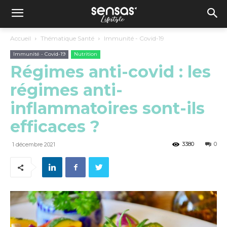
Accueil
Thématique Santé
Immunité - Covid-19
Immunité - Covid-19
Nutrition
Régimes anti-covid : les
régimes anti-
inflammatoires sont-ils
efficaces ?
3380
0
1 décembre 2021