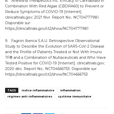
8. Anewsha Therapeutics Inc. Efficacy of Cannabidiol in
Combination With Red Algae (CBDRA60) to Prevent or
Reduce Symptoms of COVID-19 [Internet].
clinicaltrials.gov; 2021 févr. Report No.: NCT04777981.
Disponible sur:
https://clinicaltrials.gov/ct2/show/NCT04777981
9. Fagron Iberica S.A.U. Retrospective Observational
Study to Describe the Evolution of SARS-CoV-2 Disease
and the Profile of Patients Treated or Not With Imuno
TF® and a Combination of Nutraceuticals and Who Have
Tested Positive for COVID-19 [Internet]. clinicaltrials.gov;
2020 déc. Report No.: NCT04666753. Disponible sur:
https://clinicaltrials.gov/ct2/show/NCT04666753
TAGS
indice inflammatoire
inflammation
régimes anti-inflammatoires
système immunitaire