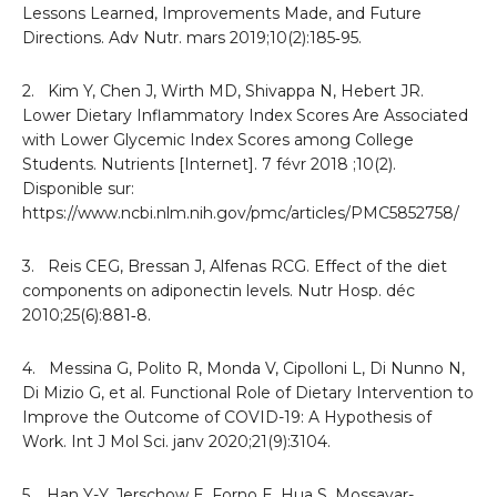
Lessons Learned, Improvements Made, and Future
Directions. Adv Nutr. mars 2019;10(2):185‑95.
2. Kim Y, Chen J, Wirth MD, Shivappa N, Hebert JR.
Lower Dietary Inflammatory Index Scores Are Associated
with Lower Glycemic Index Scores among College
Students. Nutrients [Internet]. 7 févr 2018 ;10(2).
Disponible sur:
https://www.ncbi.nlm.nih.gov/pmc/articles/PMC5852758/
3. Reis CEG, Bressan J, Alfenas RCG. Effect of the diet
components on adiponectin levels. Nutr Hosp. déc
2010;25(6):881‑8.
4. Messina G, Polito R, Monda V, Cipolloni L, Di Nunno N,
Di Mizio G, et al. Functional Role of Dietary Intervention to
Improve the Outcome of COVID-19: A Hypothesis of
Work. Int J Mol Sci. janv 2020;21(9):3104.
5. Han Y-Y, Jerschow E, Forno E, Hua S, Mossavar-