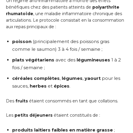
Un régime anti-inflammatoire a montré des effets
bénéfiques chez des patients atteints de
polyarthrite
rhumatoïde
, une maladie inflammatoire chronique des
articulations. Le protocole consistait en la consommation
aux repas principaux de :
poisson
(principalement des poissons gras
comme le saumon) 3 à 4 fois / semaine ;
plats végétariens
avec des
légumineuses
1 à 2
fois / semaine ;
céréales complètes
,
légumes
,
yaourt
pour les
sauces,
herbes
et
épices
.
Des
fruits
étaient consommés en tant que collations.
Les
petits déjeuners
étaient constitués de :
produits laitiers faibles en matière grasse
;