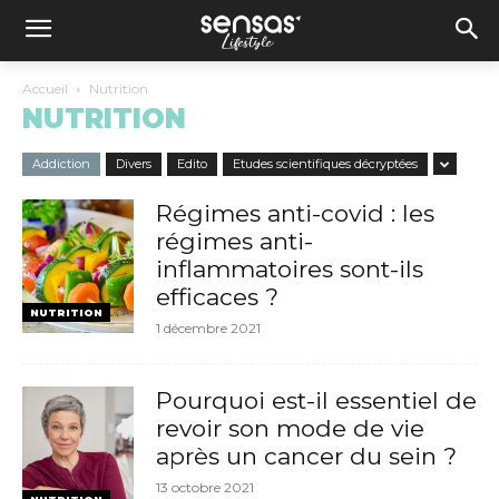
Accueil
Nutrition
NUTRITION
Addiction
Divers
Edito
Etudes scientifiques décryptées
Régimes anti-covid : les
régimes anti-
inflammatoires sont-ils
efficaces ?
NUTRITION
1 décembre 2021
Pourquoi est-il essentiel de
revoir son mode de vie
après un cancer du sein ?
13 octobre 2021