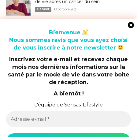
de vie après un cancer du sein...
Cancer
13 octobre 2021
Bienvenue
Bienvenue
Nous sommes ravis que vous ayez choisi
Nous sommes ravis que vous ayez choisi
de vous inscrire à notre newsletter
de vous inscrire à notre newsletter
Inscrivez votre e-mail et recevez chaque
Inscrivez votre e-mail et recevez chaque
mois nos dernières informations sur la
mois nos dernières informations sur la
santé par le mode de vie
santé par le mode de vie
dans votre boîte
dans votre boîte
Proposé par :
de réception.
de réception.
A bientôt !
A bientôt !
L'équipe de Sensas' Lifestyle
L'équipe de Sensas' Lifestyle
Inscrivez-vous à la Newsletter
Adresse
Adresse
e-
e-
Contactez-nous
mail
mail
*
*
Nous utilisons des cookies sur notre site Web pour