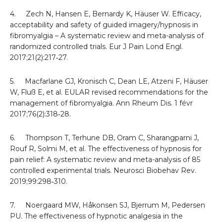
4. Zech N, Hansen E, Bernardy K, Häuser W. Efficacy,
acceptability and safety of guided imagery/hypnosis in
fibromyalgia – A systematic review and meta-analysis of
randomized controlled trials. Eur J Pain Lond Engl.
2017;21(2):217‑27.
5. Macfarlane GJ, Kronisch C, Dean LE, Atzeni F, Häuser
W, Fluß E, et al. EULAR revised recommendations for the
management of fibromyalgia. Ann Rheum Dis. 1 févr
2017;76(2):318‑28.
6. Thompson T, Terhune DB, Oram C, Sharangparni J,
Rouf R, Solmi M, et al. The effectiveness of hypnosis for
pain relief: A systematic review and meta-analysis of 85
controlled experimental trials. Neurosci Biobehav Rev.
2019;99:298‑310.
7. Noergaard MW, Håkonsen SJ, Bjerrum M, Pedersen
PU. The effectiveness of hypnotic analgesia in the