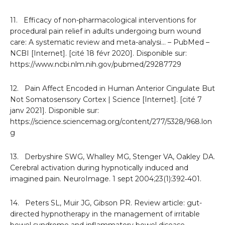
11. Efficacy of non-pharmacological interventions for
procedural pain relief in adults undergoing burn wound
care: A systematic review and meta-analysi… – PubMed –
NCBI [Internet]. [cité 18 févr 2020]. Disponible sur:
https://www.ncbi.nlm.nih.gov/pubmed/29287729
12. Pain Affect Encoded in Human Anterior Cingulate But
Not Somatosensory Cortex | Science [Internet]. [cité 7
janv 2021]. Disponible sur:
https://science.sciencemag.org/content/277/5328/968.lon
g
13. Derbyshire SWG, Whalley MG, Stenger VA, Oakley DA.
Cerebral activation during hypnotically induced and
imagined pain. NeuroImage. 1 sept 2004;23(1):392‑401.
14. Peters SL, Muir JG, Gibson PR. Review article: gut-
directed hypnotherapy in the management of irritable
bowel syndrome and inflammatory bowel disease.