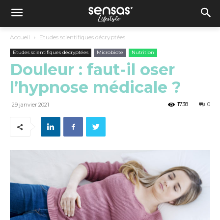
Accueil
Etudes scientifiques décryptées
Etudes scientifiques décryptées
Microbiote
Nutrition
Douleur : faut-il oser
l’hypnose médicale ?
1738
0
29 janvier 2021