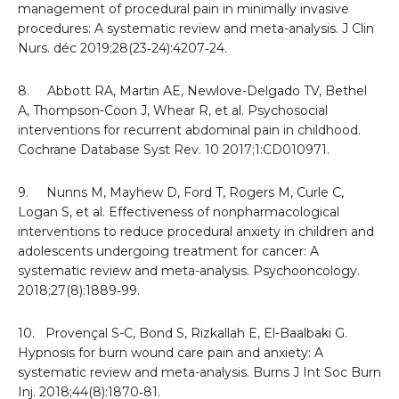
management of procedural pain in minimally invasive
procedures: A systematic review and meta-analysis. J Clin
Nurs. déc 2019;28(23‑24):4207‑24.
8. Abbott RA, Martin AE, Newlove-Delgado TV, Bethel
A, Thompson-Coon J, Whear R, et al. Psychosocial
interventions for recurrent abdominal pain in childhood.
Cochrane Database Syst Rev. 10 2017;1:CD010971.
9. Nunns M, Mayhew D, Ford T, Rogers M, Curle C,
Logan S, et al. Effectiveness of nonpharmacological
interventions to reduce procedural anxiety in children and
adolescents undergoing treatment for cancer: A
systematic review and meta-analysis. Psychooncology.
2018;27(8):1889‑99.
10. Provençal S-C, Bond S, Rizkallah E, El-Baalbaki G.
Hypnosis for burn wound care pain and anxiety: A
systematic review and meta-analysis. Burns J Int Soc Burn
Inj. 2018;44(8):1870‑81.