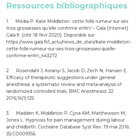
Ressources bibliographiques
1. Média P. Kate Middleton : cette folle rumeur sur ses
trois grossesses qu’elle confirme enfin ! – Gala [Internet].
Gala.fr. [cité 18 févr 2020]. Disponible sur:
https://www.gala.fr/l_actu/news_de_stars/kate-middleton-
cette-folle-rumeur-sur-ses-trois-grossesses-quelle-
confirme-enfin_443272
2. Rosendahl J, Koranyi S, Jacob D, Zech N, Hansen E.
Efficacy of therapeutic suggestions under general
anesthesia: a systematic review and meta-analysis of
randomized controlled trials. BMC Anesthesiol. 22
2016;16(1):125.
3. Madden K, Middleton P, Cyna AM, Matthewson M,
Jones L. Hypnosis for pain management during labour
and childbirth. Cochrane Database Syst Rev. 19 mai 2016;
(5):CD009356.