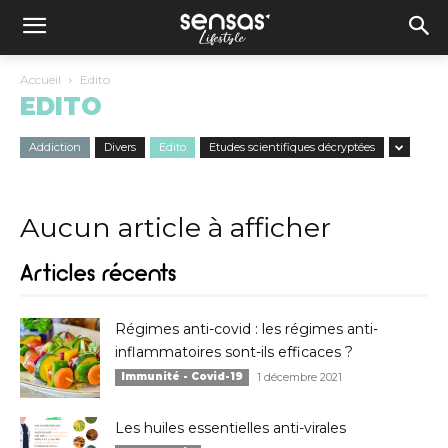
Accueil
Edito
EDITO
Addiction
Divers
Edito
Etudes scientifiques décryptées
Aucun article à afficher
Articles récents
Régimes anti-covid : les régimes anti-
inflammatoires sont-ils efficaces ?
Immunité - Covid-19
1 décembre 2021
Les huiles essentielles anti-virales